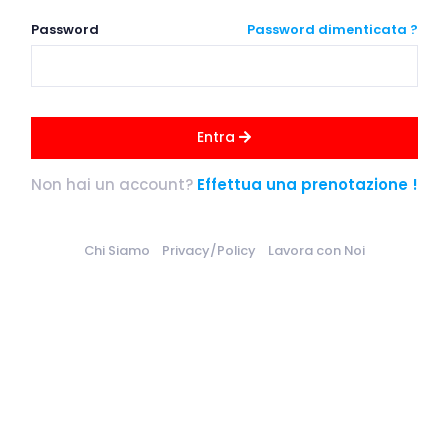
Password
Password dimenticata ?
Entra
Non hai un account?
Effettua una prenotazione !
Chi Siamo
Privacy/Policy
Lavora con Noi